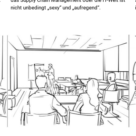
nicht unbedingt „sexy“ und „aufregend“.