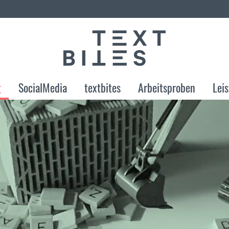
g
SocialMedia
textbites
Arbeitsproben
Lei